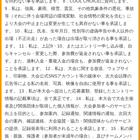
を問わない事を承諾します。
8．COOL CHOICEに賛同します。
9．私は、強風、豪雨、積雪、震災、その他気象条件の悪化、事故
等（それに伴う会場周辺の環境変動、社会情勢の変化を含む）に
より大会の中止または変更が生じても異存がない事を承諾しま
す。
10．私は、氏名、生年月日、性別等の虚偽申告や本人以外の
出場（不正出走）があった場合は出場が取り消される事を承諾し
ます。
11．私は、上記9・10、またはエントリー申し込み後、自
らキャンセル・変更した際、参加費が返金されない事を承諾しま
す。また、過剰入金・重複入金の場合も、参加費が返金されない
ことを承諾します。
12．私は、大会に関する放送、ウェブサイ
ト、印刷物、大会公式SNSアカウント等の媒体や、次大会以降の
広告等による私の名前、写真、映像を自由に使用する事を承諾し
ます。
13．私が本大会へ提出した応募書類、登録したエントリー
情報の記載事項は、全て真正です。
14．私は、本大会で大会主催
者及び関係団体が取得した個人情報が、大会参加者へのサービス
向上を目的とし、参加案内、記録通知、関連情報の通知、次回大
会の案内、確認連絡、大会協賛・協力・関係団体からのサービス
の提供、記録発表等に利用されることを承諾します。
15．私の家
族・親族、保護者（参加者が未成年の場合）、及びチームメンバ