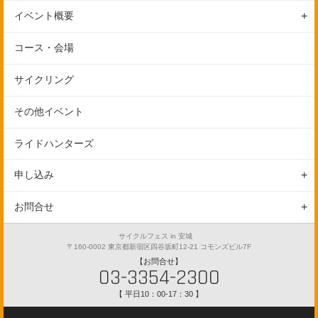
イベント概要
イベント紹介
コース・会場
イベント概要
コース
サイクリング
スケジュール
会場について
サイクリング
その他イベント
ギャラリー
参加規則
自転車試乗会
アクセス
ライドハンターズ
申し込み
自転車教室
駐車場
申し込み
保険
キッズレース
申し込みの手続き
お問合せ
ステージ
申し込みの注意事項
お問合せフォーム
サイクルフェス in 安城
〒160-0002 東京都新宿区四谷坂町12-21 コモンズビル7F
よくある質問
【お問合せ】
03-3354-2300
【 平日10：00-17：30 】