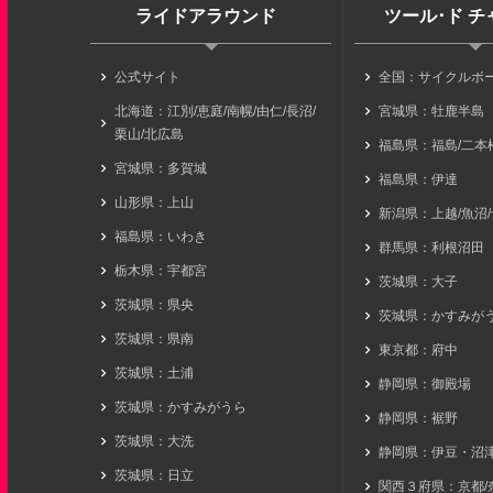
ライドアラウンド
ツール･ド 
公式サイト
全国：サイクルボ
北海道：江別/恵庭/南幌/由仁/長沼/
宮城県：牡鹿半島
栗山/北広島
福島県：福島/二本松
宮城県：多賀城
福島県：伊達
山形県：上山
新潟県：上越/魚沼
福島県：いわき
群馬県：利根沼田
栃木県：宇都宮
茨城県：大子
茨城県：県央
茨城県：かすみが
茨城県：県南
東京都：府中
茨城県：土浦
静岡県：御殿場
茨城県：かすみがうら
静岡県：裾野
茨城県：大洗
静岡県：伊豆・沼
茨城県：日立
関西３府県：京都/