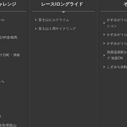
チャレンジ
レース/ロングライド
ール
富士山ヒルクライム
かすみがう
ション
富士山１周サイクリング
かすみがう
/伊達/相馬
かすみがうら
加賀温泉駅
/十日町・津南
グ 加賀ON
しずみち自
うら
津
奈良/和歌山