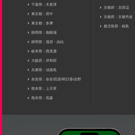
千葉県：木更津
京都府：京田辺
東京都：府中
京都府：京都丹波
東京都：多摩
鹿児島県：桜島
静岡県：御殿場
静岡県：蒲原・由比
岐阜県：西美濃
大阪府：岸和田
兵庫県：淡路島
奈良県：奈良/田原/明日香/吉野
熊本県：上天草
熊本県：高森