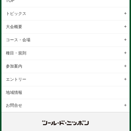
TOP
トピックス
レポート
大会概要
イベント
大会の特徴
コース・会場
地域情報
大会概要
コースについて
種目・規則
スケジュール
会場について
エンデューロ
参加案内
ギャラリー
表彰
参加前のご案内
アクセス
エントリー
レンジャートライアル
参加後のご案内
駐車場
エントリーの手続き
地域情報
表彰
会場利用について
エントリーの注意事項
お問合せ
ルール
お問合せフォーム
保険
よくある質問