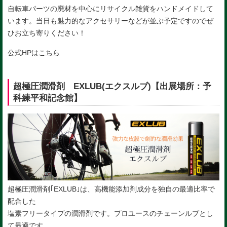
自転車パーツの廃材を中心にリサイクル雑貨をハンドメイドして
います。当日も魅力的なアクセサリーなどが並ぶ予定ですのでぜ
ひお立ち寄りください！
公式HPは
こちら
超極圧潤滑剤 EXLUB(エクスルブ)【出展場所：予
科練平和記念館】
超極圧潤滑剤｢EXLUB｣は、
高機能添加剤成分を独自の最適比率で
配合した
塩素フリータイプの潤滑剤です。
プロユースのチェーンルブとし
て最適
です。