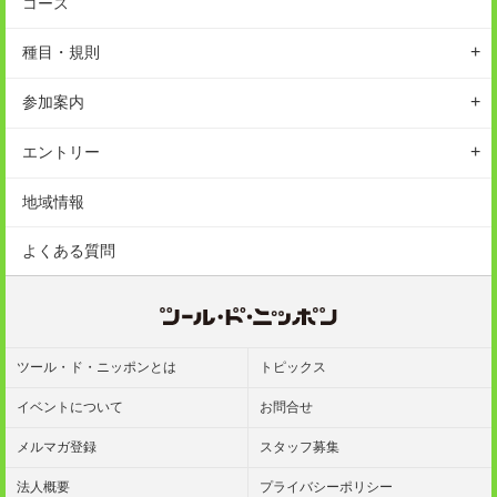
コース
地域情報
開催概要
種目・規則
イベント
スケジュール
サイクリング
参加案内
アクセス
カテゴリー・参加費
参加前のご案内
会場
エントリー
ルール
駐車場
エントリーの方法
地域情報
保険
ギャラリー
エントリーの注意事項
よくある質問
エントリー変更
参加規約
ツール・ド・ニッポンとは
トピックス
イベントについて
お問合せ
メルマガ登録
スタッフ募集
法人概要
プライバシーポリシー