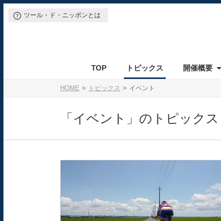
ツール・ド・ニッポンとは
TOP
トピックス
開催概要
イベントの特徴
エンデューロ
参加前のご案内
エントリーの方法
カテゴリー・参加費
開催概要
参加通知
エントリーの注意事項
スケジュール
参加案内書
ルール
エントリー変更
選手リスト
会場
表彰
アクセス
キッズ
参
HOME
トピックス
イベント
「イベント」のトピックス