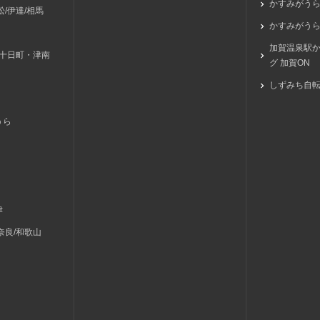
かすみがう
/伊達/相馬
かすみがうら
加賀温泉駅
/十日町・津南
グ 加賀ON
しずみち自
うら
津
奈良/和歌山