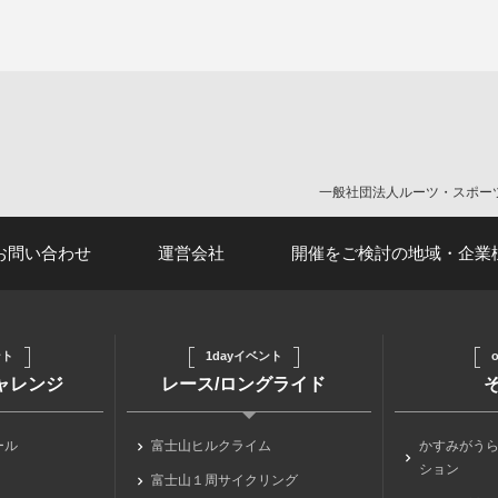
。
一般社団法人ルーツ・スポー
お問い合わせ
運営会社
開催をご検討の地域・企業
ント
1dayイベント
o
チャレンジ
レース/ロングライド
ール
富士山ヒルクライム
かすみがう
ション
富士山１周サイクリング