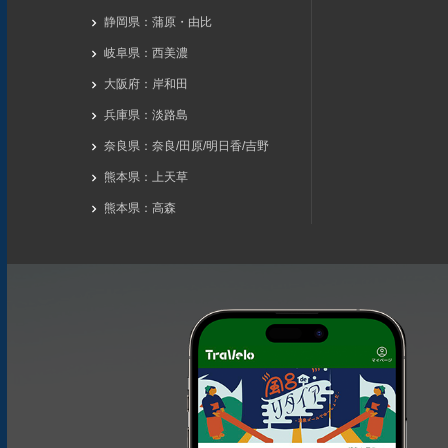
静岡県：蒲原・由比
岐阜県：西美濃
大阪府：岸和田
兵庫県：淡路島
奈良県：奈良/田原/明日香/吉野
熊本県：上天草
熊本県：高森