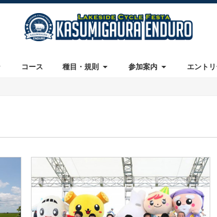
コース
種目・規則
参加案内
エントリ
レース
加規約
駐車場
シャトルバス
カテゴリー・参加費
交通規制
保険
動画
ギャラリー