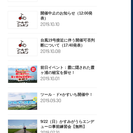
開催中止のお知らせ（12:00発
表）
2019.10.10
台風19号接近に伴う開催可否判
断について（17:40発表）
2019.10.08
前日イベント：霞に隠された霞
ヶ浦の秘宝を探せ！
2019.10.01
ツール・ド×かすいち開催中！
2019.09.30
9/22（日）かすみがうらエンデ
ューロ事前練習会【無料】
2019.07.31