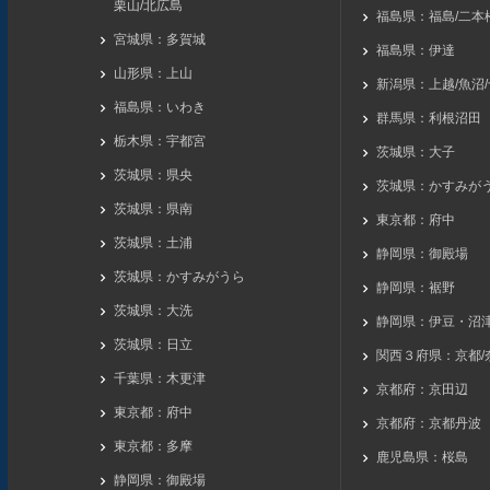
栗山/北広島
福島県：福島/二本松
宮城県：多賀城
福島県：伊達
山形県：上山
新潟県：上越/魚沼
福島県：いわき
群馬県：利根沼田
栃木県：宇都宮
茨城県：大子
茨城県：県央
茨城県：かすみが
茨城県：県南
東京都：府中
茨城県：土浦
静岡県：御殿場
茨城県：かすみがうら
静岡県：裾野
茨城県：大洗
静岡県：伊豆・沼
茨城県：日立
関西３府県：京都/
千葉県：木更津
京都府：京田辺
東京都：府中
京都府：京都丹波
東京都：多摩
鹿児島県：桜島
静岡県：御殿場