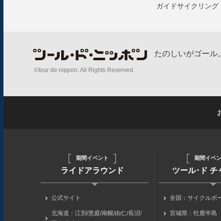
ガイドサイクリング
たのしいがゴール
©tour de nippon. All Rights Reserved.
期間イベント
期間イベ
ライドアラウンド
ツール･ド 
公式サイト
全国：サイクルボ
北海道：江別/恵庭/南幌/由仁/長沼/
宮城県：牡鹿半島