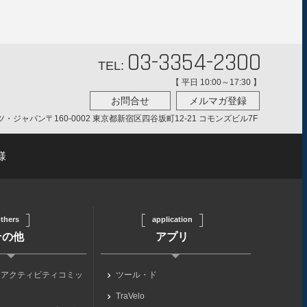
03-3354-2300
TEL:
【 平日 10:00～17:30 】
お問合せ
メルマガ登録
ツ・ジャパン
〒160-0002 東京都新宿区四谷坂町12-21 コモンズビル7F
様
thers
application
その他
アプリ
らアクティビティコミッ
ツール・ド
TraVelo