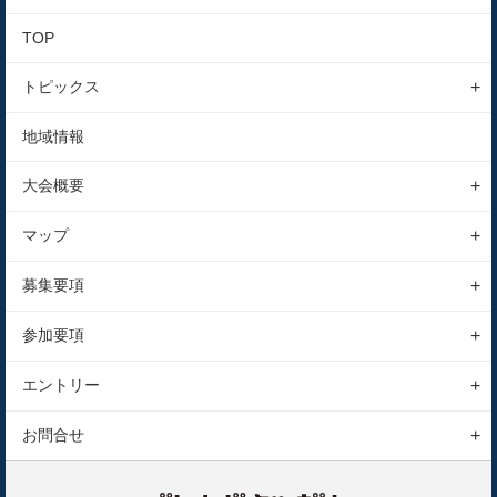
TOP
トピックス
特別企画
地域情報
はじめての方へ
大会概要
イベント
大会の特徴
マップ
大会概要
コースマップ
募集要項
スケジュール
会場マップ
エンデューロ
参加要項
アクセス
表彰
参加前のご案内
駐車場
エントリー
ルール
参加後のご案内
エントリーの手続き
お問合せ
サイクリング
エントリーの注意事項
お問合せフォーム
表彰