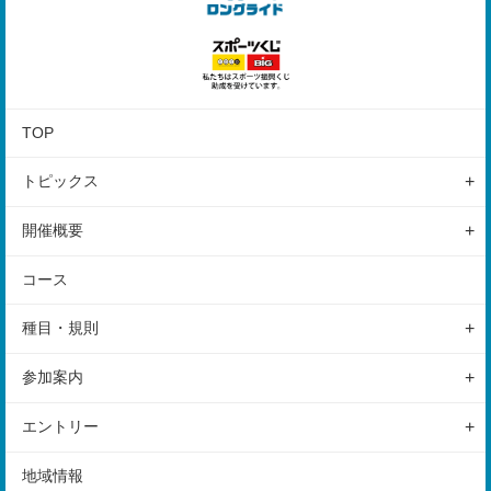
TOP
トピックス
レポート
開催概要
はじめての方へ
イベントの特徴
コース
開催概要
種目・規則
スケジュール
ロングライド
参加案内
会場
カテゴリー・参加費
参加前のご案内
アクセス
エントリー
ルール
駐車場
エントリーの方法
地域情報
保険