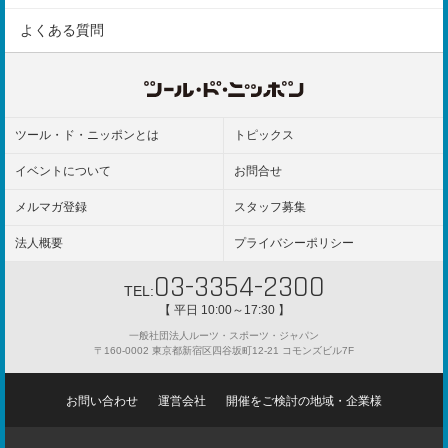
受付について
エントリーの注意事項
よくある質問
レポート動画
エントリー変更
ギャラリー
参加規約
ツール・ド・ニッポンとは
トピックス
イベントについて
お問合せ
メルマガ登録
スタッフ募集
法人概要
プライバシーポリシー
03-3354-2300
TEL:
【 平日 10:00～17:30 】
一般社団法人ルーツ・スポーツ・ジャパン
〒160-0002 東京都新宿区四谷坂町12-21 コモンズビル7F
お問い合わせ
運営会社
開催をご検討の地域・企業様