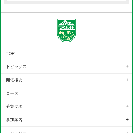
TOP
トピックス
お知らせ
開催概要
ニュース
イベントの特徴
コース
レポート
開催概要
募集要項
地域情報
スケジュール
ロングライド
はじめての方へ
参加案内
会場
カテゴリー・参加費
参加前のご案内
アクセス