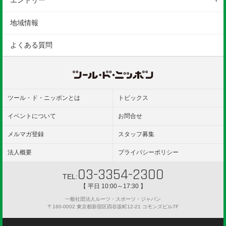
エントリー
ルール
参加後のご案内
駐車場
エントリーの方法
地域情報
保険
ギャラリー
エントリー変更
よくある質問
参加規約
ツール・ド・ニッポンとは
トピックス
イベントについて
お問合せ
メルマガ登録
スタッフ募集
法人概要
プライバシーポリシー
03-3354-2300
TEL:
【 平日 10:00～17:30 】
一般社団法人ルーツ・スポーツ・ジャパン
〒160-0002 東京都新宿区四谷坂町12-21 コモンズビル7F