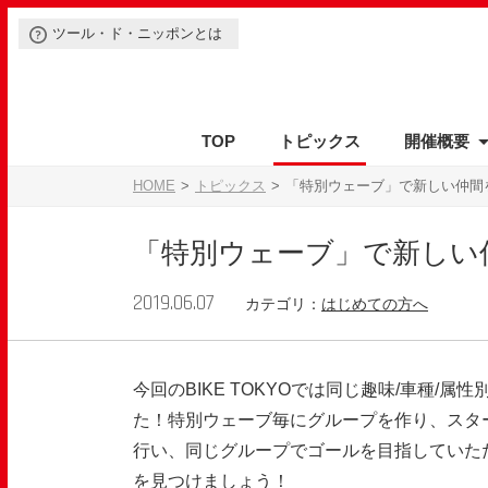
ツール・ド・ニッポンとは
TOP
トピックス
開催概要
イベントの特徴
サイクリング
参加前のご案内
エントリーの方法
カテゴリー・参加費
開催概要
参加通知
エントリーの注意事項
スケジュール
参加案内書
ルール
エントリー変更
会場
参加後のご案内
保険
アクセス
参
HOME
トピックス
「特別ウェーブ」で新しい仲間
「特別ウェーブ」で新しい
2019.06.07
カテゴリ：
はじめての方へ
今回の
BIKE TOKYO
では同じ趣味
/
車種
/
属性
た！特別ウェーブ毎にグループを作り、スタ
行い、同じグループでゴールを目指していた
を見つけましょう！