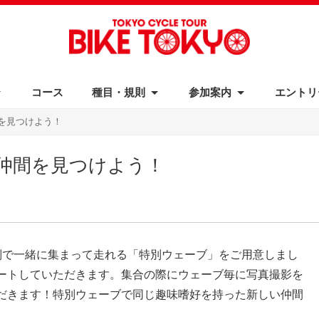
コース
種目・規則
参加案内
エントリ
加規約
駐車場
リザルト
ギャラリー
アンケート
写真販売
を見つけよう！
仲間を見つけよう！
別で一緒に集まって走れる「特別ウェーブ」をご用意しまし
ートしていただきます。集合の際にウェーブ毎に写真撮影を
だきます！特別ウェーブで同じ趣味嗜好を持った新しい仲間