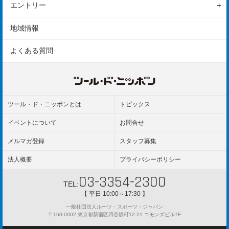
参加前のご案内
駐車場
エントリー
ギャラリー
エントリーの方法
地域情報
エントリー変更
よくある質問
参加規約
ツール・ド・ニッポンとは
トピックス
イベントについて
お問合せ
メルマガ登録
スタッフ募集
法人概要
プライバシーポリシー
03-3354-2300
TEL:
【 平日 10:00～17:30 】
一般社団法人ルーツ・スポーツ・ジャパン
〒160-0002 東京都新宿区四谷坂町12-21 コモンズビル7F