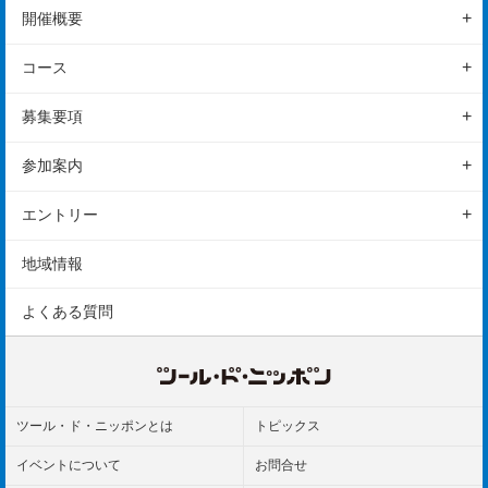
ニュース
開催概要
地域情報
イベントの特徴
コース
レポート
開催概要
コース
募集要項
イベント
スケジュール
エイドステーション
サイクリング
参加案内
アクセス
保険
参加前のご案内
駐車場
エントリー
ギャラリー
エントリーの方法
地域情報
エントリー変更
よくある質問
参加規約
ツール・ド・ニッポンとは
トピックス
イベントについて
お問合せ