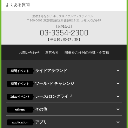
エントリーの手続き
よくある質問
湘南ベルマーレ 補助輪はずし教室
エントリーの注意事項
里都まちなかい キッズサイクルフェスティバル
注意事項
〒160-0002 東京都新宿区四谷坂町12-21 コモンズビル7F
【お問合せ】
03-3354-2300
【 平日10：00-17：30 】
お問い合わせ
運営会社
開催をご検討の地域・企業様
ライドアラウンド
期間イベント
ツール･ド チャレンジ
期間イベント
レース/ロングライド
1dayイベント
その他
others
アプリ
application