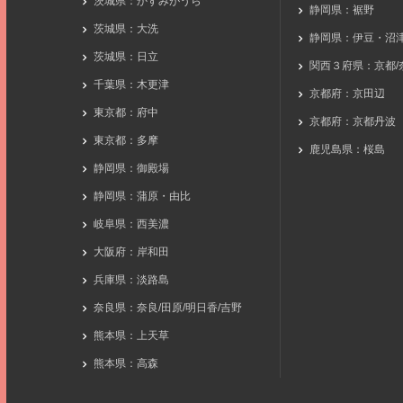
茨城県：かすみがうら
静岡県：裾野
茨城県：大洗
静岡県：伊豆・沼
茨城県：日立
関西３府県：京都/
千葉県：木更津
京都府：京田辺
東京都：府中
京都府：京都丹波
東京都：多摩
鹿児島県：桜島
静岡県：御殿場
静岡県：蒲原・由比
岐阜県：西美濃
大阪府：岸和田
兵庫県：淡路島
奈良県：奈良/田原/明日香/吉野
熊本県：上天草
熊本県：高森