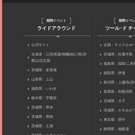
期間イベント
期間イベ
ライドアラウンド
ツール･ド 
公式サイト
全国：サイクルボ
北海道：江別/恵庭/南幌/由仁/長沼/
宮城県：牡鹿半島
栗山/北広島
福島県：福島/二本松
宮城県：多賀城
福島県：伊達
山形県：上山
新潟県：上越/魚沼
福島県：いわき
群馬県：利根沼田
栃木県：宇都宮
茨城県：大子
茨城県：県央
茨城県：かすみが
茨城県：県南
東京都：府中
茨城県：土浦
静岡県：御殿場