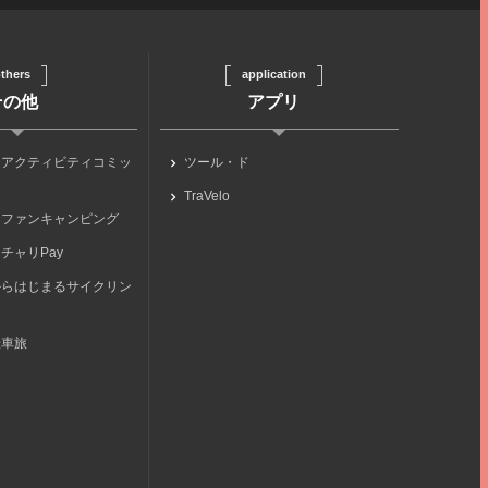
thers
application
その他
アプリ
らアクティビティコミッ
ツール・ド
TraVelo
らファンキャンピング
チャリPay
からはじまるサイクリン
転車旅