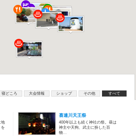
寝どころ
大会情報
ショップ
その他
すべて
喜連川天王祭
は地
400年以上も続く神社の祭。昼は
トを
神主や天狗、武士に扮した百
物…