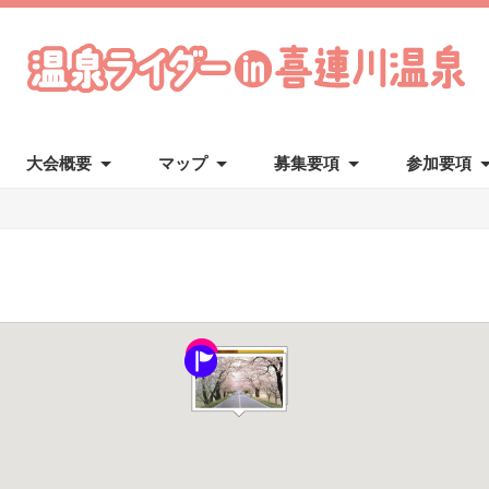
大会概要
マップ
募集要項
参加要項
はじめての方へ
参加後のご案内
リザルト
アンケート
写真販売