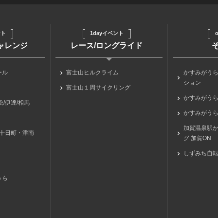
ント
1dayイベント
o
チャレンジ
レース/ロングライド
ール
富士山ヒルクライム
かすみがう
ション
富士山１周サイクリング
かすみがう
/伊達/相馬
かすみがうら
加賀温泉駅
/十日町・津南
グ 加賀ON
しずみち自
うら