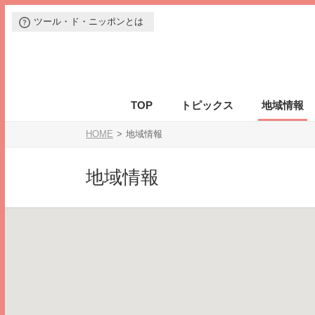
ツール・ド・ニッポンとは
TOP
トピックス
地域情報
大会の特徴
コースマップ
エンデューロ
参加前のご案内
エントリーの手続き
お問合せフォーム
大会概要
会場マップ
ポイントランキング
参加案内書
よくある質問
エントリーの注意事項
スケジュール
駐車場について
表彰
アクセス
ルール
選手リスト
駐車場
保険
HOME
地域情報
地域情報