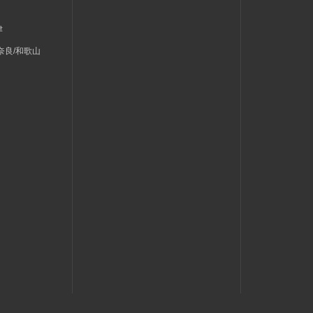
津
奈良/和歌山