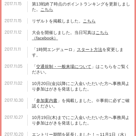
2017.11.15
第13戦終了時点のポイントランキングを更新しまし
た。
こちら
2017.11.15
リザルトを掲載しました。
こちら
2017.11.12
大会を開催しました。当日写真は
こちら
（facebook）
2017.11.11
「1時間エンデューロ」
スタート方法
を変更しま
す。
2017.11.05
「
交通規制・一般来場について
」はこちらをご覧く
ださい。
2017.11.02
10月20日(金)以降にご入金いただいた方へ事務局よ
り参加はがきを発送しました。
2017.10.30
「
参加案内書
」を掲載しました。※事前に必ずご確
認ください。
2017.10.27
10月19日(木)までにご入金いただいた方へ事務局よ
り参加はがきを発送しました。
2017.10.20
エントリー期間を延長しました！～11月1日（水）