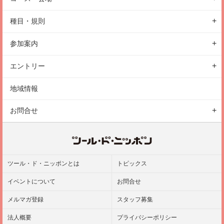
観光
大会概要
コースについて
種目・規則
はじめての方へ
スケジュール
会場について
エンデューロ
イベント
参加案内
ギャラリー
表彰
参加前のご案内
アクセス
エントリー
ルール
駐車場
エントリーの手続き
地域情報
保険
エントリーの注意事項
お問合せ
お問合せフォーム
よくある質問
ツール・ド・ニッポンとは
トピックス
イベントについて
お問合せ
メルマガ登録
スタッフ募集
法人概要
プライバシーポリシー