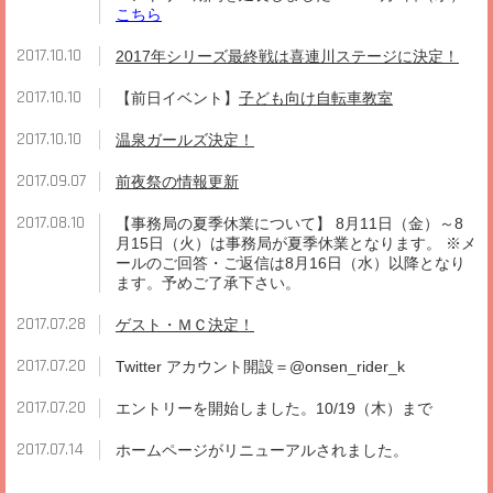
こちら
2017.10.10
2017年シリーズ最終戦は喜連川ステージに決定！
2017.10.10
【前日イベント】
子ども向け自転車教室
2017.10.10
温泉ガールズ決定！
2017.09.07
前夜祭の情報更新
2017.08.10
【事務局の夏季休業について】 8月11日（金）～8
月15日（火）は事務局が夏季休業となります。 ※メ
ールのご回答・ご返信は8月16日（水）以降となり
ます。予めご了承下さい。
2017.07.28
ゲスト・ＭＣ決定！
2017.07.20
Twitter アカウント開設＝@onsen_rider_k
2017.07.20
エントリーを開始しました。10/19（木）まで
2017.07.14
ホームページがリニューアルされました。