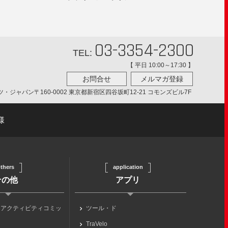
03-3354-2300
TEL:
【 平日 10:00～17:30 】
お問合せ
メルマガ登録
ツ・ジャパン
〒160-0002 東京都新宿区四谷坂町12-21 コモンズビル7F
様
thers
application
その他
アプリ
らアクティビティコミッ
ツール・ド
TraVelo