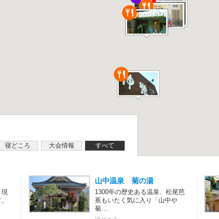
寝どころ
大会情報
すべて
山中温泉 菊の湯
、現
1300年の歴史ある温泉、松尾芭
す。
蕉もいたく気に入り「山中や
菊…