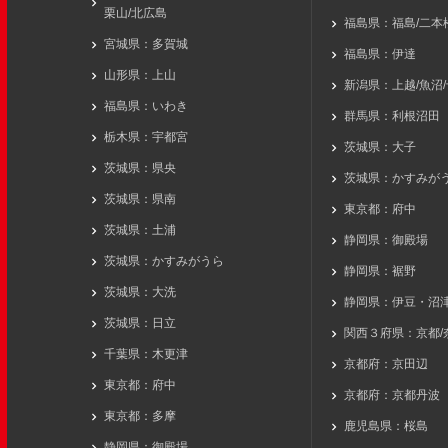
栗山/北広島
福島県：福島/二本松
宮城県：多賀城
福島県：伊達
山形県：上山
新潟県：上越/魚沼
福島県：いわき
群馬県：利根沼田
栃木県：宇都宮
茨城県：大子
茨城県：県央
茨城県：かすみが
茨城県：県南
東京都：府中
茨城県：土浦
静岡県：御殿場
茨城県：かすみがうら
静岡県：裾野
茨城県：大洗
静岡県：伊豆・沼
茨城県：日立
関西３府県：京都/
千葉県：木更津
京都府：京田辺
東京都：府中
京都府：京都丹波
東京都：多摩
鹿児島県：桜島
静岡県：御殿場