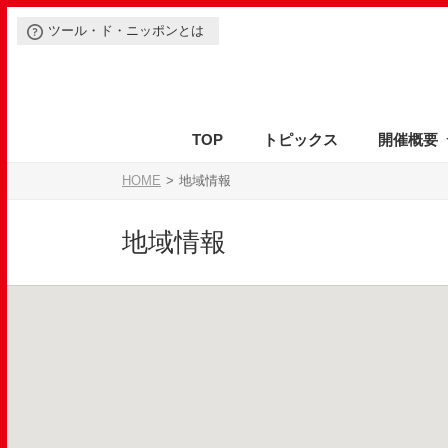
ツール・ド・ニッポンとは
TOP
トピックス
開催概要
イベントの特徴
カテゴリー・参加費
参加前のご案内
エントリーの方法
開催概要
参加通知
エントリー変更
表彰
スケジュール
ルール
参加案内書
参加規約
保険
アクセス
駐車場
HOME
地域情報
地域情報