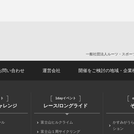
。
一般社団法人ルーツ・スポー
お問い合わせ
運営会社
開催をご検討の地域・企業
ント
1dayイベント
o
チャレンジ
レース/ロングライド
ール
富士山ヒルクライム
かすみがう
ション
富士山１周サイクリング