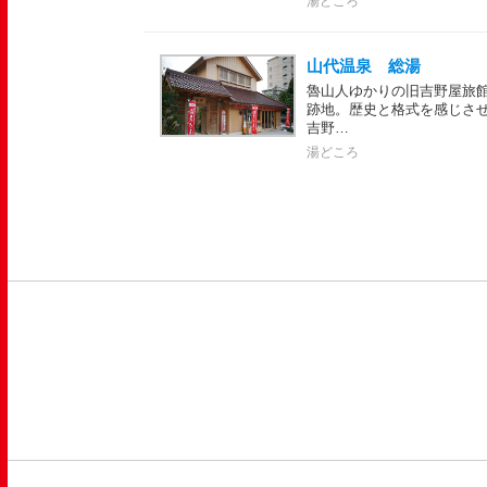
湯どころ
山代温泉 総湯
魯山人ゆかりの旧吉野屋旅
跡地。歴史と格式を感じさ
吉野…
湯どころ