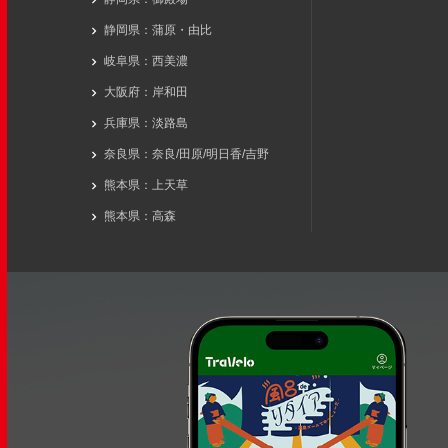
静岡県：蒲原・由比
岐阜県：西美濃
大阪府：岸和田
兵庫県：淡路島
奈良県：奈良/田原/明日香/吉野
熊本県：上天草
熊本県：高森