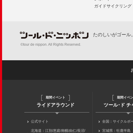
ガイドサイクリング
たのしいがゴール
©tour de nippon. All Rights Reserved.
期間イベント
期間イベ
ライドアラウンド
ツール･ド 
公式サイト
全国：サイクルボ
北海道：江別/恵庭/南幌/由仁/長沼/
宮城県：牡鹿半島