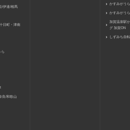
かすみがう
/伊達/相馬
かすみがうら
加賀温泉駅
/十日町・津南
グ 加賀ON
しずみち自
うら
津
奈良/和歌山