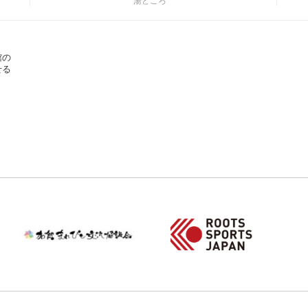
湯どころ
館の
せる