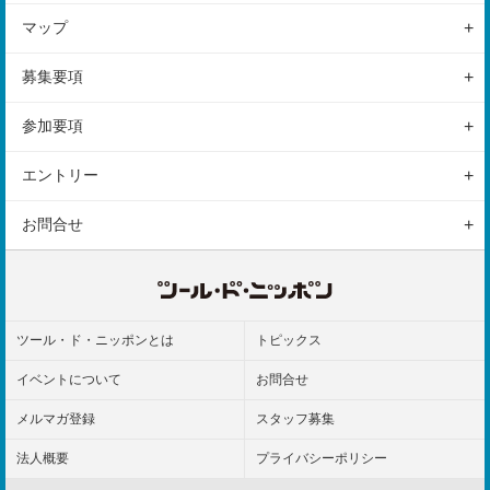
大会の特徴
マップ
はじめての方へ
大会概要
コースマップ
イベント
募集要項
スケジュール
会場マップ
種目
参加要項
アクセス
表彰
参加前のご案内
駐車場
エントリー
ルール
参加後のご案内
エントリーの手続き
お問合せ
保険
エントリーの注意事項
お問合せフォーム
よくある質問
ツール・ド・ニッポンとは
トピックス
イベントについて
お問合せ
メルマガ登録
スタッフ募集
法人概要
プライバシーポリシー