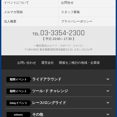
イベントについて
お問合せ
メルマガ登録
スタッフ募集
法人概要
プライバシーポリシー
03-3354-2300
TEL:
【 平日 10:00～17:30 】
一般社団法人ルーツ・スポーツ・ジャパン
〒160-0002 東京都新宿区四谷坂町12-21 コモンズビル7F
お問い合わせ
運営会社
開催をご検討の地域・企業様
ライドアラウンド
期間イベント
ツール･ド チャレンジ
期間イベント
レース/ロングライド
1dayイベント
その他
others