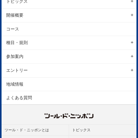
トピックス
地域情報
開催概要
レポート
イベントの特徴
コース
開催概要
種目・規則
スケジュール
エンデューロ
参加案内
会場
表彰
参加前のご案内
アクセス
エントリー
ペア・タイムトライアル
参加後のご案内
駐車場
エントリーの方法
地域情報
表彰
道路規制
エントリーの注意事項
よくある質問
ルール
保険
ツール・ド・ニッポンとは
トピックス