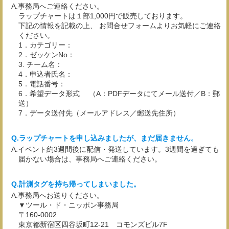
事務局へご連絡ください。
ラップチャートは１部1,000円で販売しております。
下記の情報を記載の上、 お問合せフォームよりお気軽にご連絡
ください。
1．カテゴリー：
2．ゼッケンNo：
3. チーム名：
4．申込者氏名：
5．電話番号：
6．希望データ形式 （A：PDFデータにてメール送付／B：郵
送）
7．データ送付先（メールアドレス／郵送先住所）
ラップチャートを申し込みましたが、まだ届きません。
イベント約3週間後に配信・発送しています。3週間を過ぎても
届かない場合は、事務局へご連絡ください。
計測タグを持ち帰ってしまいました。
事務局へお送りください。
▼ツール・ド・ニッポン事務局
〒160-0002
東京都新宿区四谷坂町12-21 コモンズビル7F