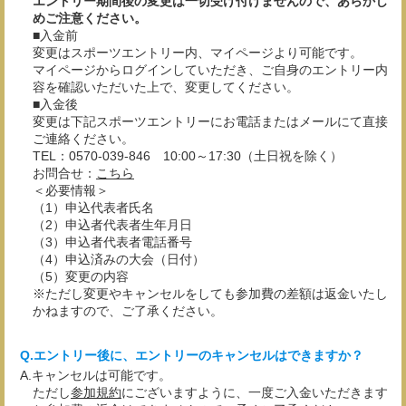
エントリー期間後の変更は一切受け付けませんので、あらかじ
めご注意ください。
■入金前
変更はスポーツエントリー内、マイページより可能です。
マイページからログインしていただき、ご自身のエントリー内
容を確認いただいた上で、変更してください。
■入金後
変更は下記スポーツエントリーにお電話またはメールにて直接
ご連絡ください。
TEL：0570-039-846 10:00～17:30（土日祝を除く）
お問合せ：
こちら
＜必要情報＞
（1）申込代表者氏名
（2）申込者代表者生年月日
（3）申込者代表者電話番号
（4）申込済みの大会（日付）
（5）変更の内容
※ただし変更やキャンセルをしても参加費の差額は返金いたし
かねますので、ご了承ください。
エントリー後に、エントリーのキャンセルはできますか？
キャンセルは可能です。
ただし
参加規約
にございますように、一度ご入金いただきます