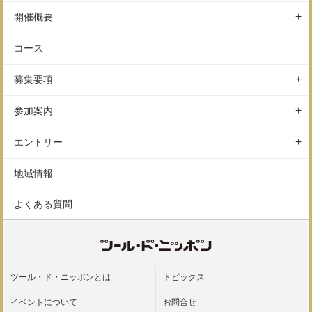
ニュース
開催概要
レポート
イベントの特徴
コース
開催概要
コース
募集要項
スケジュール
会場
サイクルチャレンジ
参加案内
アクセス
保険
参加前のご案内
駐車場
エントリー
参加後のご案内
ギャラリー
エントリーの方法
地域情報
エントリー変更
よくある質問
参加規約
ツール・ド・ニッポンとは
トピックス
イベントについて
お問合せ