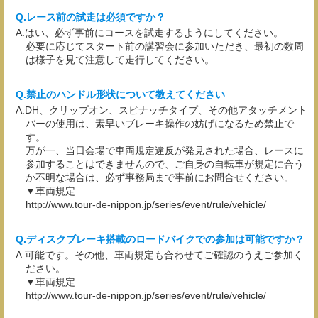
レース前の試走は必須ですか？
はい、必ず事前にコースを試走するようにしてください。
必要に応じてスタート前の講習会に参加いただき、最初の数周
は様子を見て注意して走行してください。
禁止のハンドル形状について教えてください
DH、クリップオン、スピナッチタイプ、その他アタッチメント
バーの使用は、素早いブレーキ操作の妨げになるため禁止で
す。
万が一、当日会場で車両規定違反が発見された場合、レースに
参加することはできませんので、ご自身の自転車が規定に合う
か不明な場合は、必ず事務局まで事前にお問合せください。
▼車両規定
http://www.tour-de-nippon.jp/series/event/rule/vehicle/
ディスクブレーキ搭載のロードバイクでの参加は可能ですか？
可能です。その他、車両規定も合わせてご確認のうえご参加く
ださい。
▼車両規定
http://www.tour-de-nippon.jp/series/event/rule/vehicle/