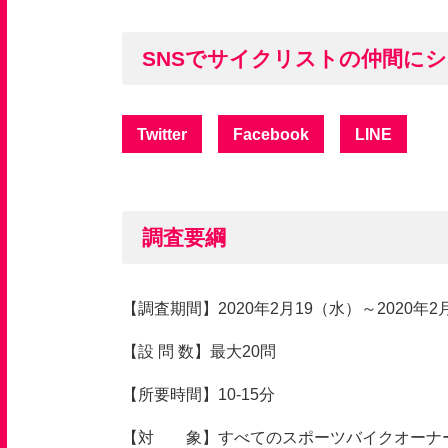
SNSでサイクリストの仲間に
Twitter
Facebook
LINE
調査要綱
【調査期間】
2020
年
2
月
19
（水）～
2020
年
2
【設 問 数】最大20問
【所要時間】
10-15
分
【対 象】すべてのスポーツバイクオーナ