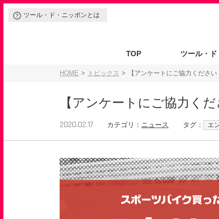
ツール・ド・ニッポンとは
TOP
ツール・ド
イベントの種類
ご参加の方
協賛出展をご検討の方
ルール
安全ポリシー
開催をご検討の方
HOME
トピックス
【アンケートにご協力ください
【アンケートにご協力くだ
2020.02.17
カテゴリ：
ニュース
タグ：
エ