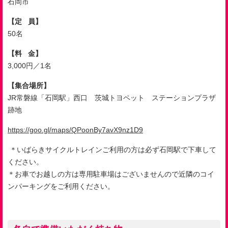
石岡市
【定 員】
50
名
【料 金】
3,000
円／
1
名
【集合場所】
JR
常磐線「石岡駅」西口 茨城トヨペット ステーションプラザ
跡地
https://goo.gl/maps/QPoonBy7avX9nz1D9
＊いばらきサイクルトレインご利用の方は必ず石岡駅で下車して
ください。
＊お車でお越しの方は専用駐車場はございませんので近隣のコイ
ンパーキングをご利用ください。