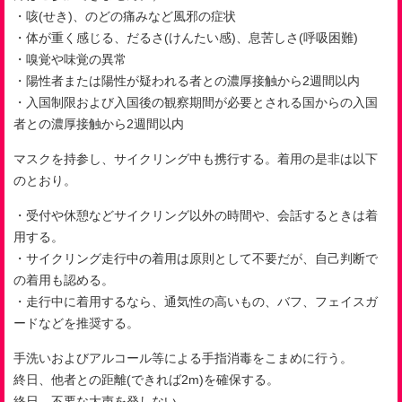
・咳(せき)、のどの痛みなど風邪の症状
・体が重く感じる、だるさ(けんたい感)、息苦しさ(呼吸困難)
・嗅覚や味覚の異常
・陽性者または陽性が疑われる者との濃厚接触から2週間以内
・入国制限および入国後の観察期間が必要とされる国からの入国
者との濃厚接触から2週間以内
マスクを持参し、サイクリング中も携行する。着用の是非は以下
のとおり。
・受付や休憩などサイクリング以外の時間や、会話するときは着
用する。
・サイクリング走行中の着用は原則として不要だが、自己判断で
の着用も認める。
・走行中に着用するなら、通気性の高いもの、バフ、フェイスガ
ードなどを推奨する。
手洗いおよびアルコール等による手指消毒をこまめに行う。
終日、他者との距離(できれば2m)を確保する。
終日、不要な大声を発しない。