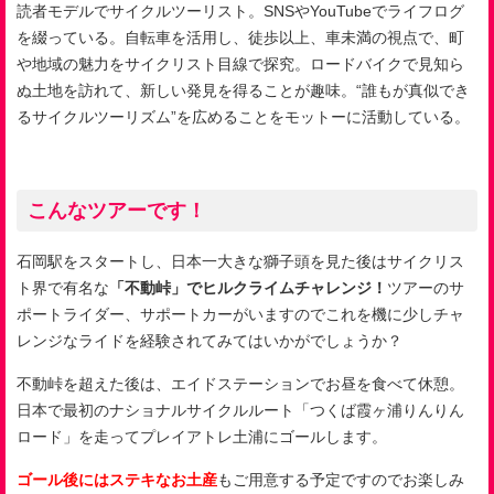
読者モデルでサイクルツーリスト。
SNS
や
YouTube
でライフログ
を綴っている。自転車を活用し、徒歩以上、車未満の視点で、町
や地域の魅力をサイクリスト目線で探究。ロードバイクで見知ら
ぬ土地を訪れて、新しい発見を得ることが趣味。
“
誰もが真似でき
るサイクルツーリズム
”
を広めることをモットーに活動している。
こんなツアーです！
石岡駅をスタートし、日本一大きな獅子頭を見た後はサイクリス
ト界で有名な
「不動峠」でヒルクライムチャレンジ！
ツアーのサ
ポートライダー、サポートカーがいますのでこれを機に少しチャ
レンジなライドを経験されてみてはいかがでしょうか？
不動峠を超えた後は、エイドステーションでお昼を食べて休憩。
日本で最初のナショナルサイクルルート「つくば霞ヶ浦りんりん
ロード」を走ってプレイアトレ土浦にゴールします。
ゴール後にはステキなお土産
もご用意する予定ですのでお楽しみ