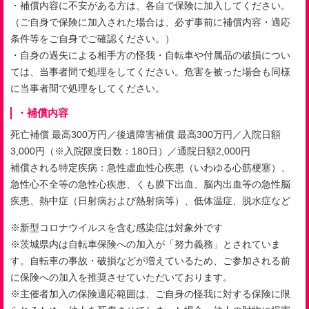
・補償内容に不安がある方は、各自で保険に加入してください。
（ご自身で保険に加入された場合は、必ず事前に補償内容・適応
条件等をご自身でご確認ください。）
・自身の過失による相手方の怪我・自転車や付属品の破損につい
ては、当事者間で処理をしてください。危害を被った場合も同様
に当事者間で処理をしてください。
・補償内容
死亡補償 最高
300
万円／後遺障害補償 最高
300
万円／入院日額
3,000
円（
※
入院限度日数：
180
日）／通院日額
2,000
円
補償される特定疾病：急性虚血性心疾患（いわゆる心筋梗塞）、
急性心不全等の急性心疾患、くも膜下出血、脳内出血等の急性脳
疾患、熱中症（日射病および熱射病等）、低体温症、脱水症など
※新型コロナウイルスを含む感染症は対象外です
※茨城県内は自転車保険への加入が「努力義務」とされていま
す。自転車の事故・破損などが増えているため、ご参加される前
に保険への加入を推奨させていただいております。
※主催者加入の保険適応範囲は、ご自身の怪我に対する保険に限