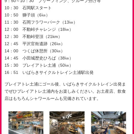
9
：
50
～
10
：
30
ブリーフィング、グループ分け等
10
：
30
石岡駅スタート
10
：
50
獅子頭（
6
㎞）
11
：
30
石岡フラワーパーク（
13
㎞）
12
：
00
不動峠チャレンジ（
18
㎞）
12
：
30
不動峠登頂（
21km
）
12
：
45
平沢官衙遺跡（
26
㎞）
14
：
00
つくば休憩所（
30
㎞）
14
：
45
小田城歴史ひろば（
38
㎞）
15
：
30
プレイアトレ土浦（
50
㎞）
16
：
51
いばらきサイクルトレイン土浦駅出発
プレイアトレ土浦にゴール後、いばらきサイクルトレイン出発ま
でぜひプレイアトレ土浦内をお楽しみください。お土産店、飲食
店はもちろんシャワールームも完備されています。