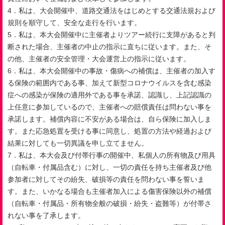
4．私は、大会開催中、道路交通法をはじめとする交通法規および
規則を順守して、安全な走行を行います。
5．私は、本大会開催中に主催者よりツアー続行に支障があると判
断された場合、主催者の中止の指示に直ちに従います。また、そ
の他、主催者の安全管理・大会運営上の指示に従います。
6．私は、本大会開催中の事故・傷病への補償は、主催者の加入す
る保険の範囲内である事、加えて新型コロナウイルスを含む感染
症への感染が保険の適用外である事を承諾、認識し、上記認識の
上任意に参加しているので、主催者への賠償責任は問わない事を
承諾します。補償内容に不安がある場合は、自ら保険に加入しま
す。また応急処置を受ける事に同意し、処置の方法や経過および
結果に対しても一切異議を申し立てません。
7．私は、本大会及び付帯行事の開催中、私個人の所有物及び用具
（自転車・付属品含む）に対し、一切の責任を持ち主催者及び他
参加者に対してその紛失、破損等の責任を問わない事を誓いま
す。また、いかなる場合も主催者加入による傷害保険以外の補償
（自転車・付属品・所有物全般の破損・紛失・盗難等）が付帯さ
れない事を了承します。