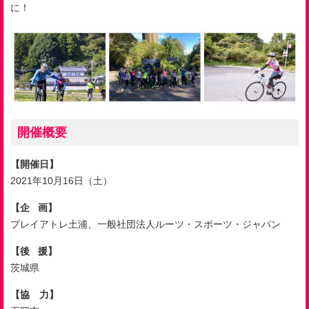
に！
開催概要
【開催日】
2021
年
10
月
16
日（土）
【企 画】
プレイアトレ土浦、一般社団法人ルーツ・スポーツ・ジャパン
【後 援】
茨城県
【協 力】