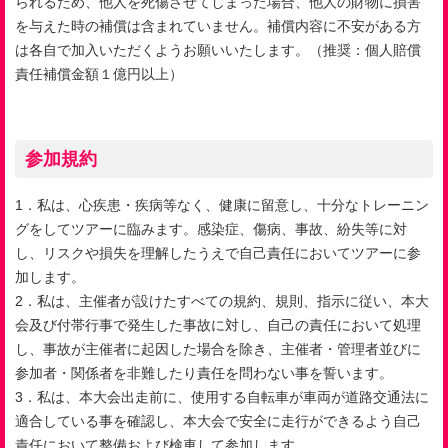
られるため、他人を死傷させてしまった場合、他人の財物に損害
を与えた時の補償は含まれていません。補償内容に不安がある方
は各自で加入いただくようお願いいたします。（推奨：個人賠償
責任補償金額１億円以上）
参加規約
1．私は、心疾患・疾病等なく、健康に留意し、十分なトレーニン
グをしてツアーに臨みます。感染症、傷病、事故、紛失等に対
し、リスクや損失を理解したうえで自己責任においてツアーに参
加します。
2．私は、主催者が設けたすべての規約、規則、指示に従い、本大
会及び付帯行事で発生した事故に対し、自己の責任において処理
し、事故が主催者に起因した場合を除き、主催者・管理者並びに
参加者・関係者を非難したり責任を問わない事を誓います。
3．私は、本大会出走前に、使用する自転車が車両が道路交通法に
適合している事を確認し、本大会で安全に走行ができるよう自己
責任において整備および検車して参加します。