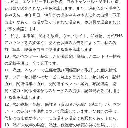
8．私は、エントリー申し込み後、自らキャンセル・変更した際、
参加費が返金されない事を承諾します。また、過剰入金・重複入
金や氏名、生年月日、性別等の虚偽申告や本人以外の出場（不正
出走）があり、出場が取り消された場合も、参加費が返金されな
い事を承諾します。
9．私は、本事業に関する放送、ウェブサイト、印刷物、公式
SNS
アカウント等の媒体や、次大会以降の広告等によって、私の名
前、写真、映像を自由に使用する事を承諾します。
10．私が本ツアーへ提出した応募書類、登録したエントリー情報
の記載事項は、全て真正です。
11．私は、本ツアーで主催者及び関係団体が取得した個人情報
が、ツアー参加者へのサービス向上を目的とし、参加案内、記録
通知、関連情報の通知、次関連イベントの案内、確認連絡、協
賛・協力・関係団体からのサービスの提供、記録発表等に利用さ
れる事を承諾します。
12．私の家族・親族、保護者（参加者が未成年の場合）が、本ツ
アーへの参加と本規約について承諾しています。なおこの事は、
代替の出走者が本ツアーに出場する場合でも変わりありません。
13．私が未成年の場合、私は、保護者の承諾を得て出場します。