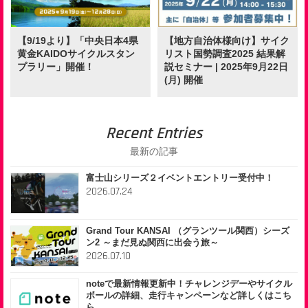
【9/19より】「中央日本4県
【地方自治体様向け】サイク
黄金KAIDOサイクルスタン
リスト国勢調査2025 結果解
プラリー」開催！
説セミナー | 2025年9月22日
(月) 開催
Recent Entries
最新の記事
富士山シリーズ２イベントエントリー受付中！
2026.07.24
Grand Tour KANSAI （グランツール関西）シーズ
ン2 ～まだ見ぬ関西に出会う旅～
2026.07.10
noteで最新情報更新中！チャレンジデーやサイクル
ボールの詳細、走行キャンペーンなど詳しくはこち
ら