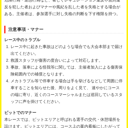
危険行為・迷惑行為など、著しくレギュレーション違反や規則違
反を犯した者およびマナーや風紀を乱した者を失格とする場合が
ある。主催者は、参加選手に対し失格の判断を下す権限を持つ。
注意事項・マナー
レース中のトラブル
レース中に起きた事故はどのような場合でも大会本部まで届け
出てください。
救護スタッフが傷害の度合いによって対応します。
事故、落車による怪我等に関しては、主催者加入による傷害保
険範囲内での補償となります。
メカトラブル等で停車する場合は手を挙げるなどして周囲に停
車することを知らせた後、周りをよく見て、 速やかにコース
の端に寄り、近くのコースマーシャルまたは巡回しているスタ
ッフに声を掛けてください。
ピットでのマナー
本レースでは、ピットエリアと呼ばれる選手の交代・休憩場所を
設けます。ピットエリアには、コース上の案内看板にしたがって