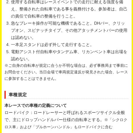
使用する自転車はレースイベントでの走行に耐える強度を備
え、整備された自転車である事を義務付ける。参加者は、自己
の責任で自転車の整備を行うこと。
急なブレーキ操作が可能な機構であること。DHバー、クリッ
プオン、スピナッチタイプ、その他アタッチメントバーの使用
は認めない。
一本足スタンドは必ず外して走行すること。
電動アシスト付自転車やタンデム車、リカンベント車は出場を
認めない。
※ご自身の自転車が規定に合うか不明な場合は、必ず事務局まで事前に
お問合せください。当日会場で車両規定違反が発見された場合、レース
に参加することはできません。
車種規定
本レースでの車種の定義について
ロードバイク：ロードレーサーと呼ばれるスポーツサイクル全般
で、主にドロップハンドルバー仕様の自転車とする。
※「シクロク
ロス車」および「ブルホーンハンドル」もロードバイクに含む