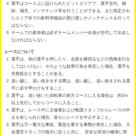
選手はコース上に設けられたピットエリアで、選手交代、補
給、補充、メンテナンス等を行うことができる。また指定され
たエリア外での飲料等物品の受け渡しやメンテナンスを行って
はならない。
チームでの参加者は必ずチームメンバー全員が交代して出走し
なければならない。
レースについて
選手は、他の選手を押したり、走路を横切るなどの危険走行を
してはいけない。そのような妨害行為を発見した場合、選手を
失格処分とすることがある。
追い越し、追い抜きをする際は、追い越し、追い抜きされる選
手に必ず声かけをすること。
選手は、追い抜いた自転車の前方コースに入る場合は、約3ｍ
以上先行してからコースに入ること。
選手は、レース中に主催者および救護スタッフからレースの中
止を命じられた場合、直ちにレースを中止すること。
選手は万一重大な事故、緊急を要する事態が発生した場合、大
会運営スタッフの指示に従うと共に、 安全な状況の確保に努