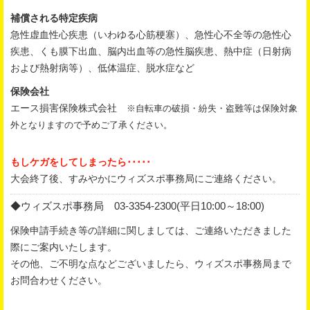
補償される特定疾病
急性虚血性心疾患（いわゆる心筋梗塞）、急性心不全等の急性心
疾患、くも膜下出血、脳内出血等の急性脳疾患、熱中症（日射病
および熱射病等）、低体温症、脱水症など
保険会社
エース損害保険株式会社
※自転車の破損・紛失・盗難等は保険対象
外となりますので予めご了承ください。
もしケガをしてしまったら･････
大会終了後、すみやかにウィズスポ事務局にご連絡ください。
◆ウィズスポ事務局 03-3354-2300(平日10:00～18:00)
保険申請手続き等の詳細に関しましては、ご連絡いただきました
際にご案内いたします。
その他、ご不明な点などございましたら、ウィズスポ事務局まで
お問合わせください。