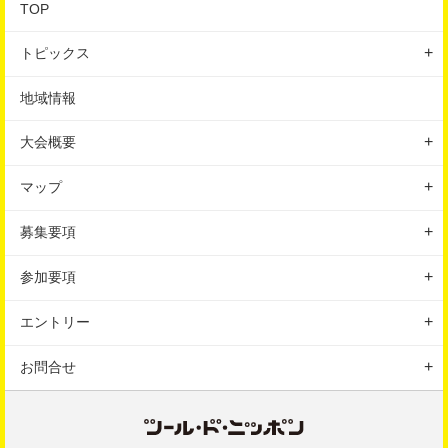
TOP
トピックス
地域情報
地域情報
イベント
大会概要
はじめての方へ
大会の特徴
マップ
大会概要
コースマップ
募集要項
スケジュール
会場マップ
種目
参加要項
アクセス
表彰
参加前のご案内
駐車場
エントリー
ルール
参加後のご案内
エントリーの手続き
お問合せ
保険
エントリーの注意事項
お問合せフォーム
よくある質問