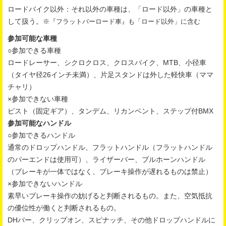
ロードバイク以外：それ以外の車種は、「ロード以外」の車種と
して扱う。
※『フラットバーロード車』も「ロード以外」に含む
参加可能な車種
○参加できる車種
ロードレーサー、シクロクロス、クロスバイク、MTB、小径車
（タイヤ径26インチ未満）、片足スタンドは外した軽快車（ママ
チャリ）
×参加できない車種
ピスト（固定ギア）、タンデム、リカンベント、ステップ付BMX
参加可能なハンドル
○参加できるハンドル
通常のドロップハンドル、フラットハンドル（フラットハンドル
のバーエンドは使用可）、ライザーバー、ブルホーンハンドル
（ブレーキが一体ではなく、ブレーキ操作が遅れるものは禁止）
×参加できないハンドル
素早いブレーキ操作の妨げると判断されるもの。また、空気抵抗
の優位性が働くと判断されるもの。
DHバー、クリップオン、スピナッチ、その他ドロップハンドルに