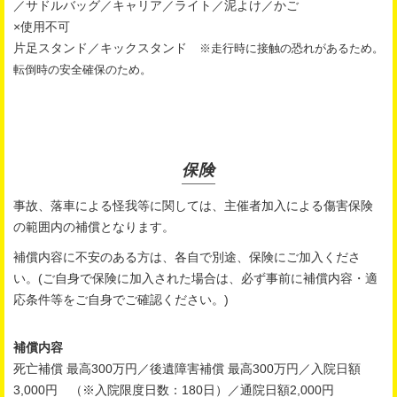
／サドルバッグ／キャリア／ライト／泥よけ／かご
×使用不可
片足スタンド／キックスタンド
※走行時に接触の恐れがあるため。
転倒時の安全確保のため。
保険
事故、落車による怪我等に関しては、主催者加入による傷害保険
の範囲内の補償となります。
補償内容に不安のある方は、各自で別途、保険にご加入くださ
い。(ご自身で保険に加入された場合は、必ず事前に補償内容・適
応条件等をご自身でご確認ください。)
補償内容
死亡補償 最高300万円／後遺障害補償 最高300万円／入院日額
3,000円 （※入院限度日数：180日）／通院日額2,000円