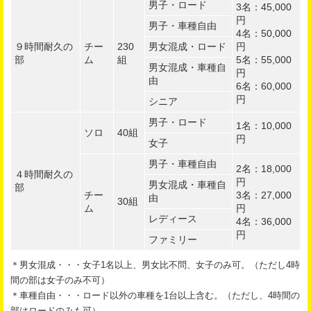
男子・ロード
3名：45,000
円
男子・車種自由
4名：50,000
９時間耐久の
チー
230
男女混成・ロード
円
部
ム
組
5名：55,000
男女混成・車種自
円
由
6名：60,000
円
シニア
男子・ロード
1名：10,000
ソロ
40組
円
女子
男子・車種自由
2名：18,000
４時間耐久の
円
男女混成・車種自
部
チー
3名：27,000
由
30組
ム
円
レディース
4名：36,000
円
ファミリー
＊男女混成・・・女子1名以上、男女比不問、女子のみ可。（ただし4時
間の部は女子のみ不可）
＊車種自由・・・ロード以外の車種を1台以上含む。（ただし、4時間の