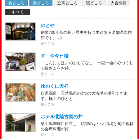
食どころ
湯どころ
立寄どころ
寝どころ
大会情報
すべて
のとや
創業700年余の長い歴史を持つ由緒ある老舗温泉旅
館です。 小…
寝どころ
すゞや今日楼
「こんにちは」のおもてなし、一期一会の心づくし
で皆さまをお待…
寝どころ
ゆのくに天祥
自家源泉・天然温泉の3つの大浴場が堪能できま
す。極上のひとと…
寝どころ
ホテル北陸古賀の井
柴山潟湖畔に位置し、眺望のよい大浴場と旬の食材
の会席料理が好…
寝どころ