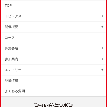
TOP
トピックス
ニュース
開催概要
地域情報
イベントの特徴
コース
レポート
開催概要
コース
募集要項
スケジュール
会場
エンデューロ
参加案内
アクセス
ジュニアタイムトライアル
参加前のご案内
駐車場
エントリー
ウィーラースクール
参加後のご案内
交通規制
エントリーの方法
地域情報
保険
ギャラリー
エントリー変更
よくある質問
参加規約