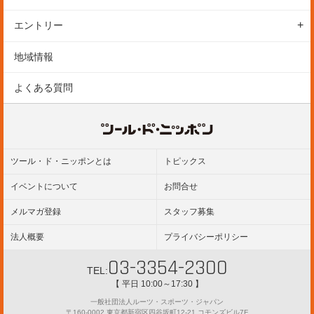
表彰
参加前のご案内
アクセス
エントリー
ルール
参加後のご案内
駐車場
エントリーの方法
地域情報
保険
動画
エントリー変更
よくある質問
ギャラリー
参加規約
ツール・ド・ニッポンとは
トピックス
イベントについて
お問合せ
メルマガ登録
スタッフ募集
法人概要
プライバシーポリシー
03-3354-2300
TEL:
【 平日 10:00～17:30 】
一般社団法人ルーツ・スポーツ・ジャパン
〒160-0002 東京都新宿区四谷坂町12-21 コモンズビル7F