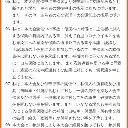
私は、本大会開催中に主催者より競技続行に支障があると判
断された場合、主催者の競技中止の指示に直ちに従います。
また、その他、主催者の安全管理・大会運営上の指示に従い
ます。
私は、本大会開催中の事故・傷病への補償は、主催者の加入
する保険の範囲内である事、加えて新型コロナウイルスを含
む感染症への感染が保険の適用外である事を承諾、認識し、
上記認識の上任意に大会参加しているので、主催者への賠償
責任は問わない事を承諾します。補償内容に不安がある場合
は、自ら保険に加入します。 また応急処置を受ける事に同意
し、処置の方法や経過および結果に対しても一切異議を申し
立てません。
私は、本大会及び付帯行事の開催中、私個人の所有物及び用
具（自転車・付属品含む）に対し、一切の責任を持ち大会主
催者及び他選手、一般来場者に対してその紛失、破損等の責
任を問わない事を誓います。また、いかなる場合も主催者加
入による傷害保険以外の補償（自転車・付属品・所有物全般
の破損・紛失・盗難等）が付帯されない事を了承します。
本大会は、参加費により本大会の経費を賄っており、参加費