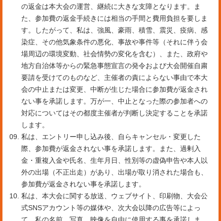
の返金は本大会の運営、継続に大きな支障となります。ま
た、参加費の返金手続きには相当の手間と費用負担を要しま
す。したがって、私は、強風、豪雨、積雪、震災、疫病、感
染症、その他気象条件の悪化、事故や事件等（それに伴う会
場周辺の環境変動、社会情勢の変化を含む）、また、政府や
地方自治体等からの緊急事態宣言の発令および大会開催自粛
要請を受けてのものなど、主催者の責によらない事由で本大
会の中止または変更、中断が生じた場合に参加費が返金され
ない事を承諾します。万が一、中止となった際の参加者への
対応についてはその都度主催者が判断し決定することを承諾
します。
私は、エントリー申し込み後、自らキャンセル・変更した
際、参加費が返金されない事を承諾します。また、過剰入
金・重複入金や氏名、生年月日、性別等の虚偽申告や本人以
外の出場（不正出走）があり、出場が取り消された場合も、
参加費が返金されない事を承諾します。
私は、本大会に関する放送、ウェブサイト、印刷物、大会公
式SNSアカウント等の媒体や、次大会以降の広告等によっ
て、私の名前、写真、映像を自由に使用する事を承諾しま