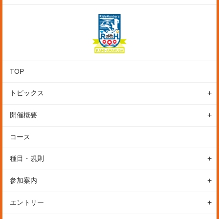
TOP
トピックス
レポート
開催概要
初心者の方へ
イベントの特徴
コース
ニュース
開催概要
種目・規則
スケジュール
カテゴリー・参加費
参加案内
会場
表彰
参加前のご案内
アクセス
エントリー
ルール
参加後のご案内
駐車場