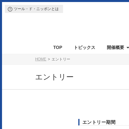
ツール・ド・ニッポンとは
TOP
トピックス
開催概要
イベントの特徴
カテゴリー・参加費
参加前のご案内
エントリーの方法
開催概要
参加通知
エントリーの注意事項
表彰
スケジュール
ルール
参加案内書
保険
エントリー変更
駐車場
会場
アクセス
参加後の
参
HOME
エントリー
エントリー
エントリー期間