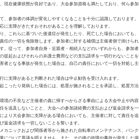
、現在健康状態が良好であり、大会参加資格も満たしており、何ら参加
て、参加者の体調が変化しやすくなることを十分に認識しております。
応に支障がきたすおそれがあることを理解しております。
り、これらに基づいた後遺症が発生したり、死亡した場合においても、
責任の一切を免除致します。参加者に対する補償は主催者側で掛けられ
す。従って、参加者自身・近親者・相続人などのいずれからも、参加者
の提起およびそれらの弁護士費用などの支払請求を一切行わないことを
害者となる事故が発生した場合は、自己の責任において一切を対処し主
行に支障があると判断された場合は中止勧告を受け入れます。
起こったり発病した場合には、処置が施されることを承諾し、処置方法
環境の不良など主催者の責に帰すべからざる事由による大会中止や内容
任を追及しないことと、大会への参加諸経費の支払および返金請求を一
により大会参加に支障がある場合においても、主催者に対して責任を追
び返金請求を一切しないことを誓います。
メカニックおよび関係者等から施された自転車のメンテナンス、パンク
果について異議を唱えません。また、その後の故障や事故が発生した場