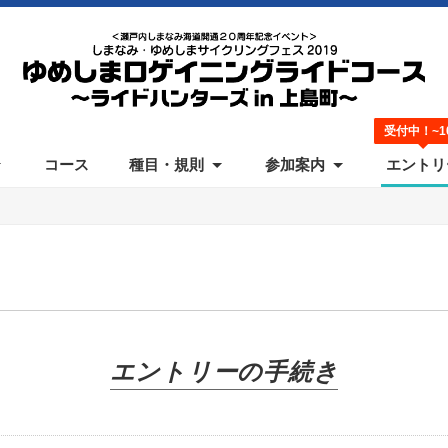
受付中！~10
コース
種目・規則
参加案内
エントリ
ご案内
加規約
駐車場
動画
リザルト
ギャラリー
アンケート
写真販売
エントリーの手続き