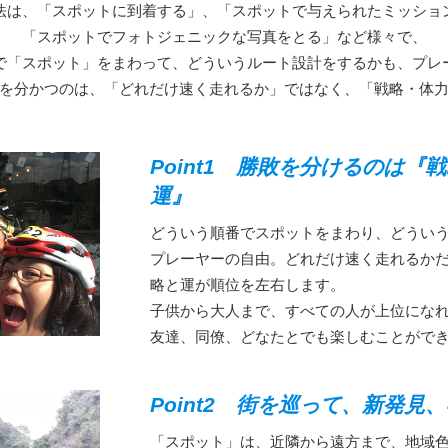
法は、「スポットに到着する」、「スポットで与えられたミッショ
「スポットでフォトジェニックな写真をとる」など様々で、
で「スポット」をまわって、どういうルート設計をするかも、プレ
を分かつのは、「どれだけ速く走れるか」ではなく、「戦略・体
Point1 勝敗を分けるのは『
運』
どういう順番でスポットをまわり、どうい
プレーヤーの自由。どれだけ速く走れるか
略と運が順位を左右します。
子供から大人まで、すべての人が上位にな
友達、同僚、どなたとでも楽しむことがで
Point2 街を巡って、新発見
「スポット」は、近隣から遠方まで、地域