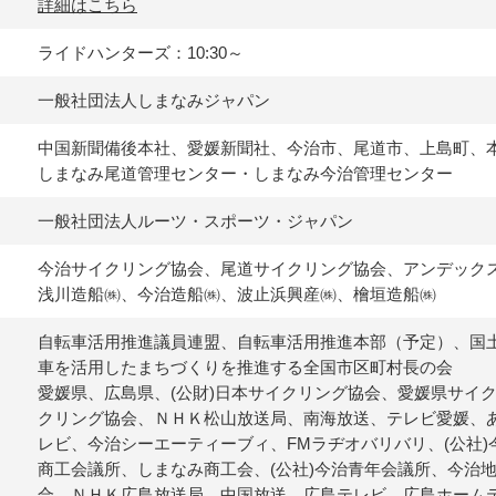
詳細はこちら
ライドハンターズ：10:30～
一般社団法人しまなみジャパン
中国新聞備後本社、愛媛新聞社、今治市、尾道市、上島町、
しまなみ尾道管理センター・しまなみ今治管理センター
一般社団法人ルーツ・スポーツ・ジャパン
今治サイクリング協会、尾道サイクリング協会、アンデック
浅川造船㈱、今治造船㈱、波止浜興産㈱、檜垣造船㈱
自転車活用推進議員連盟、自転車活用推進本部（予定）、国
車を活用したまちづくりを推進する全国市区町村長の会
愛媛県、広島県、(公財)日本サイクリング協会、愛媛県サイ
クリング協会、ＮＨＫ松山放送局、南海放送、テレビ愛媛、
レビ、今治シーエーティーブィ、FMラヂオバリバリ、(公社
商工会議所、しまなみ商工会、(公社)今治青年会議所、今治
合、ＮＨＫ広島放送局、中国放送、広島テレビ、広島ホーム