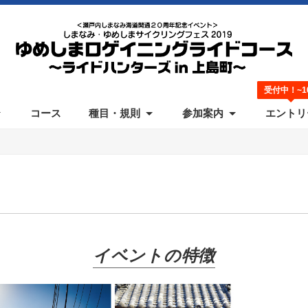
受付中！~10
コース
種目・規則
参加案内
エントリ
ご案内
加規約
駐車場
動画
リザルト
ギャラリー
アンケート
写真販売
イベントの特徴