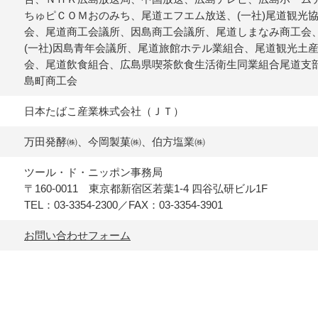
ちゅピＣＯＭおのみち、尾道エフエム放送、(一社)尾道観光協
会、尾道商工会議所、因島商工会議所、尾道しまなみ商工会、
(一社)因島青年会議所、尾道旅館ホテル業組合、尾道観光土
会、尾道飲食組合、広島県喫茶飲食生活衛生同業組合尾道支
島町商工会
日本たばこ産業株式会社（ＪＴ）
万田発酵㈱、今岡製菓㈱、伯方塩業㈱
ツール・ド・ニッポン事務局
〒160-0011 東京都新宿区若葉1-4 四谷弘研ビル1F
TEL：03-3354-2300／FAX：03-3354-3901
お問い合わせフォーム