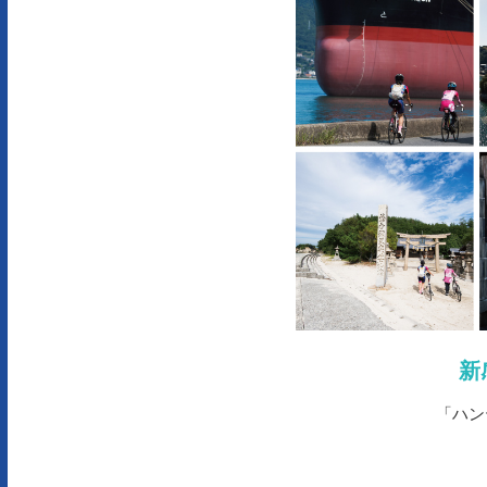
新
「ハン