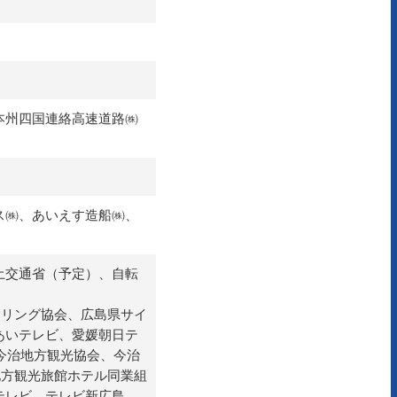
本州四国連絡高速道路㈱
ス㈱、あいえす造船㈱、
土交通省（予定）、自転
クリング協会、広島県サイ
あいテレビ、愛媛朝日テ
)今治地方観光協会、今治
地方観光旅館ホテル同業組
テレビ、テレビ新広島、