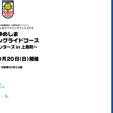
ズ』
ト」を、