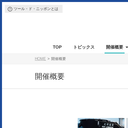
ツール・ド・ニッポンとは
TOP
トピックス
開催概要
イベントの特徴
カテゴリー・参加費
参加前のご案内
エントリーの方法
開催概要
参加通知
エントリーの注意事項
表彰
スケジュール
ルール
参加案内書
保険
エントリー変更
駐車場
会場
アクセス
参加後の
参
HOME
開催概要
開催概要