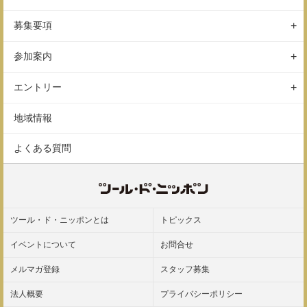
開催概要
コース
募集要項
スケジュール
会場
サイクルチャレンジ
参加案内
アクセス
保険
参加前のご案内
駐車場
エントリー
参加後のご案内
ギャラリー
エントリーの方法
地域情報
エントリー変更
よくある質問
参加規約
ツール・ド・ニッポンとは
トピックス
イベントについて
お問合せ
メルマガ登録
スタッフ募集
法人概要
プライバシーポリシー