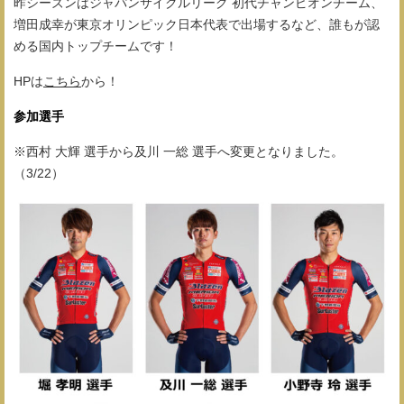
昨シーズンはジャパンサイクルリーグ 初代チャンピオンチーム、
増田成幸が東京オリンピック日本代表で出場するなど、誰もが認
める国内トップチームです！
HPは
こちら
から！
参加選手
※
西村 大輝 選手から及川 一総 選手へ変更となりました。
（3/22）