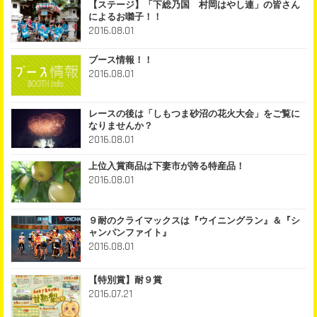
【ステージ】「下総乃国 村岡はやし連」の皆さん
によるお囃子！！
2016.08.01
ブース情報！！
2016.08.01
レースの後は「しもつま砂沼の花火大会」をご覧に
なりませんか？
2016.08.01
上位入賞商品は下妻市が誇る特産品！
2016.08.01
９耐のクライマックスは『ウイニングラン』＆『シ
ャンパンファイト』
2016.08.01
【特別賞】耐９賞
2016.07.21