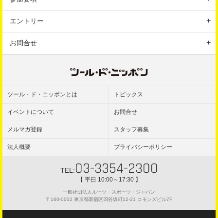
アクセス
表彰
参加前のご案内
駐車場
エントリー
ルール
参加後のご案内
エントリーの手続き
お問合せ
保険
エントリーの注意事項
お問合せフォーム
よくある質問
ツール・ド・ニッポンとは
トピックス
イベントについて
お問合せ
メルマガ登録
スタッフ募集
法人概要
プライバシーポリシー
03-3354-2300
TEL:
【 平日 10:00～17:30 】
一般社団法人ルーツ・スポーツ・ジャパン
〒160-0002 東京都新宿区四谷坂町12-21 コモンズビル7F